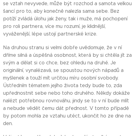
se vztah nevyvede, může být rozchod a samota velkou
šancí pro to, aby konečně nalezla sama sebe. Bez
potíží zvládá úlohu jak ženy, tak i muže, má pochopení
pro roli partnera, více mu rozumí, je klidnější,
vyváženější, lépe ustojí partnerské krize.
Na druhou stranu si velmi dobře uvědomuje, že v ní
dříme silná a úspěšná osobnost, která by si chtěla jít za
svým a dělat si co chce, bez ohledu na druhé. Je
originální, vynalézavá, se spoustou nových nápadů a
myšlenek a touží mít určitou míru osobní svobody.
Ústředním tématem jejího života tedy bude to, zda
upřednostnit sebe nebo toho druhého. Někdy dokáže
nalézt potřebnou rovnováhu, jindy se to v ní bude mlít
a nebude vědět čemu dát přednost. V tomto případě
by potom mohla ze vztahu utéct, ukončit ho ze dne na
den.