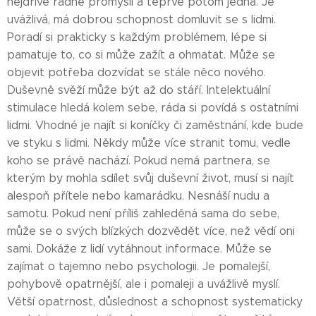
nejdříve řádně promyslí a teprve potom jedná. Je
uvážlivá, má dobrou schopnost domluvit se s lidmi.
Poradí si prakticky s každým problémem, lépe si
pamatuje to, co si může zažít a ohmatat. Může se
objevit potřeba dozvídat se stále něco nového.
Duševně svěží může být až do stáří. Intelektuální
stimulace hledá kolem sebe, ráda si povídá s ostatními
lidmi. Vhodné je najít si koníčky či zaměstnání, kde bude
ve styku s lidmi. Někdy může více stranit tomu, vedle
koho se právě nachází. Pokud nemá partnera, se
kterým by mohla sdílet svůj duševní život, musí si najít
alespoň přítele nebo kamarádku. Nesnáší nudu a
samotu. Pokud není příliš zahleděná sama do sebe,
může se o svých blízkých dozvědět více, než vědí oni
sami. Dokáže z lidí vytáhnout informace. Může se
zajímat o tajemno nebo psychologii. Je pomalejší,
pohybově opatrnější, ale i pomaleji a uvážlivě myslí.
Větší opatrnost, důslednost a schopnost systematicky