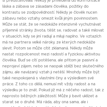
si představovala. Někdy je přivedena do konfrontace
láska a zábava se zásadami člověka, požitky do
kontrastu se zodpovědností. Někdy je člověk nucen
zábavu nebo vztahy omezit kvůli jiným povinnostem.
Může se stát, že se nedokáže intenzivně vychutnávat
příjemné stránky života, těšit se, radovat a také milovat
v situacích, kdy se jiní radují a miluji naplno. Ve vztazích
má na partnera velké nároky, ze kterých nedokáže
slevit. Potom se může cítit zklamaná. Někdy může
nastat rozpolcenost mezi radostí a fyzickou aktivitou
člověka. Buď se cítí potěšena, ale přitom je pasivní a
neprojeví zájem, nebo se naopak sblíží bez skutečného
zájmu, ale navázaný vztah ji netěší. Mnohdy může být
také nespokojená s vlastními činy a výsledkem své
práce. Z toho co dělá, nemusí mít vždy radost a na
výsledku je to znát. Pokud již má z něčeho radost, tak z
naprosto běžných záležitostí. Může ji bavit uklízet a
starat se o druhé. Má ráda, aby ona sama, ale i