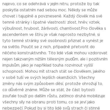
najevo, co se odehrává v jejím nitru, protože by tak
poskytla ostatním nad sebou moc. Někdy se může
chovat i tajuplně a povzneseně. Každý člověk má své
temné stránky i špatné vlastnosti: zlost, hněv, vztek,
výbušnost, hrubost, žárlivosti, chamtivost.Pro člověka s
ascendentem ve štíru je však naprosto nezbytné, si
tyto temné stránky své osobnosti přiznat a vynést je
na světlo. Poučit se z nich, případně přetvořit do
něčeho konstruktivního. Tito lidé však mohou vzdorovat
nejen takzvaným nižším tělesným pudům, ale i pozitivním
impulsům, jako je například touha rozvinout vyšší
schopnosti. Mohou mít strach stát se člověkem, jakého
v sobě tuší ve svých lepších okamžicích. Všechny
změny nás svým způsobem děsí, protože ohrožují to,
co důvěrně známe. Může se stát, že část bytosti
zoufale touží po dalším růstu, zatímco druhá mobilizuje
všechny síly na obranu proti tomu, co se jeví jako
nebezpečí. Pokud by si tito lidé svůj strach či stinné