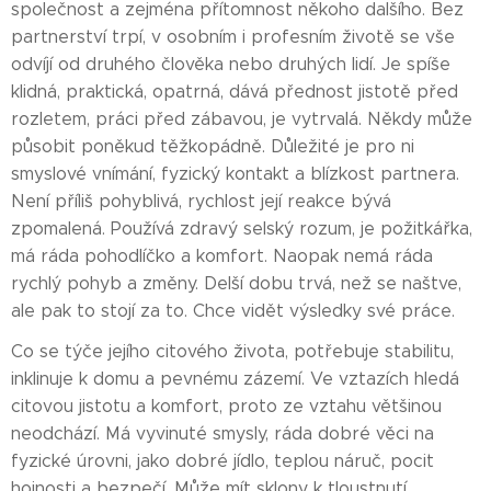
společnost a zejména přítomnost někoho dalšího. Bez
partnerství trpí, v osobním i profesním životě se vše
odvíjí od druhého člověka nebo druhých lidí. Je spíše
klidná, praktická, opatrná, dává přednost jistotě před
rozletem, práci před zábavou, je vytrvalá. Někdy může
působit poněkud těžkopádně. Důležité je pro ni
smyslové vnímání, fyzický kontakt a blízkost partnera.
Není příliš pohyblivá, rychlost její reakce bývá
zpomalená. Používá zdravý selský rozum, je požitkářka,
má ráda pohodlíčko a komfort. Naopak nemá ráda
rychlý pohyb a změny. Delší dobu trvá, než se naštve,
ale pak to stojí za to. Chce vidět výsledky své práce.
Co se týče jejího citového života, potřebuje stabilitu,
inklinuje k domu a pevnému zázemí. Ve vztazích hledá
citovou jistotu a komfort, proto ze vztahu většinou
neodchází. Má vyvinuté smysly, ráda dobré věci na
fyzické úrovni, jako dobré jídlo, teplou náruč, pocit
hojnosti a bezpečí. Může mít sklony k tloustnutí,