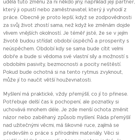
udělá tuto změnu za ni někdo jiný, například její partner,
který ji opustí nebo zaměstnavatel, který ji vyhodí z
práce. Obecně je proto lepší, když se zodpovědnosti
za svůj život zhostí sama, než když ke změnám dojde
vlivem vnějších okolností. Je téměř jisté, že se v jejím
životě budou střídat období úspěchů a prosperity s
neúspěchem. Období kdy se sama bude cítit velmi
dobře a bude si vědoma své vlastní síly a možností s
obdobími pasivity, bezmocnosti a pocity neštěstí.
Pokud bude ochotná si na tento rytmus zvyknout,
může jí to naučit větší houževnatosti.
Myšlení má praktické, vždy přemýšlí, co jí to přinese.
Potřebuje delší čas k pochopení, ale poznatky si
uchovává mnohem déle. Je zde menší ochota změnit
názor nebo zaběhaný způsob myšlení. Ráda přemýšlí
nad užitečnými věcmi, má šikovné ruce, zajímá se
především o práce s přírodními materiály. Věci si