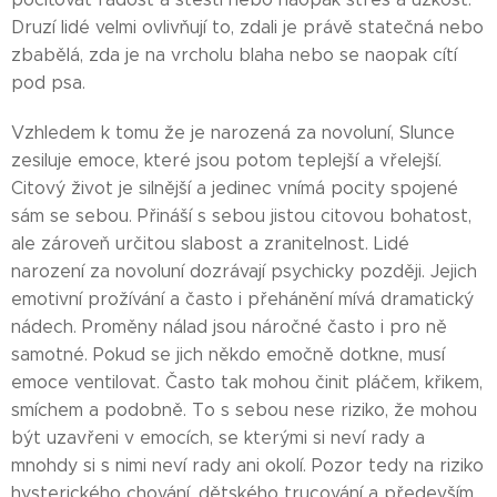
Druzí lidé velmi ovlivňují to, zdali je právě statečná nebo
zbabělá, zda je na vrcholu blaha nebo se naopak cítí
pod psa.
Vzhledem k tomu že je narozená za novoluní, Slunce
zesiluje emoce, které jsou potom teplejší a vřelejší.
Citový život je silnější a jedinec vnímá pocity spojené
sám se sebou. Přináší s sebou jistou citovou bohatost,
ale zároveň určitou slabost a zranitelnost. Lidé
narození za novoluní dozrávají psychicky později. Jejich
emotivní prožívání a často i přehánění mívá dramatický
nádech. Proměny nálad jsou náročné často i pro ně
samotné. Pokud se jich někdo emočně dotkne, musí
emoce ventilovat. Často tak mohou činit pláčem, křikem,
smíchem a podobně. To s sebou nese riziko, že mohou
být uzavřeni v emocích, se kterými si neví rady a
mnohdy si s nimi neví rady ani okolí. Pozor tedy na riziko
hysterického chování, dětského trucování a především