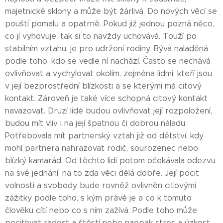
majetnické sklony a může být žárlivá. Do nových věcí se
pouští pomalu a opatrně. Pokud již jednou pozná něco,
co jí vyhovuje, tak si to navždy uchovává. Touží po
stabilním vztahu, je pro udržení rodiny. Bývá naladěná
podle toho, kdo se vedle ní nachází. Často se nechává
ovlivňovat a vychylovat okolím, zejména lidmi, kteří jsou
v její bezprostřední blízkosti a se kterými má citový
kontakt. Zároveň je také více schopná citový kontakt
navazovat. Druzí lidé budou ovlivňovat její rozpoložení,
budou mít vliv i na její špatnou či dobrou náladu.
Potřebovala mít partnerský vztah již od dětství, kdy
mohl partnera nahrazovat rodič, sourozenec nebo
blízký kamarád. Od těchto lidí potom očekávala odezvu
na své jednání, na to zda věci dělá dobře. Její pocit
volnosti a svobody bude rovněž ovlivněn citovými
zážitky podle toho, s kým právě je a co k tomuto
člověku cítí nebo co s ním zažívá. Podle toho může
pociťovat radost a štěstí nebo naopak stres a úzkost.