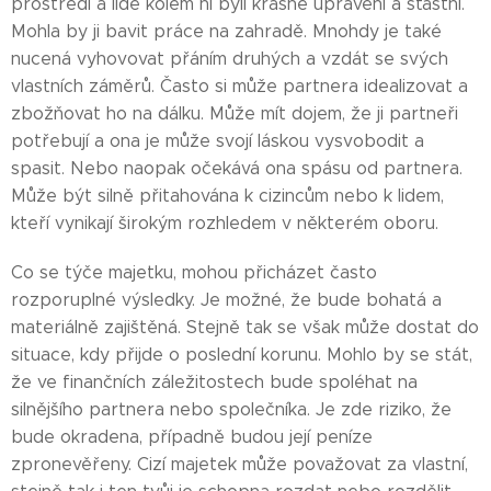
prostředí a lidé kolem ní byli krásně upravení a šťastní.
Mohla by ji bavit práce na zahradě. Mnohdy je také
nucená vyhovovat přáním druhých a vzdát se svých
vlastních záměrů. Často si může partnera idealizovat a
zbožňovat ho na dálku. Může mít dojem, že ji partneři
potřebují a ona je může svojí láskou vysvobodit a
spasit. Nebo naopak očekává ona spásu od partnera.
Může být silně přitahována k cizincům nebo k lidem,
kteří vynikají širokým rozhledem v některém oboru.
Co se týče majetku, mohou přicházet často
rozporuplné výsledky. Je možné, že bude bohatá a
materiálně zajištěná. Stejně tak se však může dostat do
situace, kdy přijde o poslední korunu. Mohlo by se stát,
že ve finančních záležitostech bude spoléhat na
silnějšího partnera nebo společníka. Je zde riziko, že
bude okradena, případně budou její peníze
zpronevěřeny. Cizí majetek může považovat za vlastní,