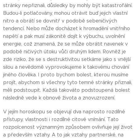
stránky nepřiznali, důsledky by mohly být katastrofální.
Budou-li potlačovány, mohou otrávit buď jejich vlastní
nitro a obrátí se dovnitř v podobě sebeničivých
tendencí. Nebo může docházet k hromadění vnitřního
napětí a pak musí zákonitě dojít k výbuchu, uvolnění
energie, což znamená, že se může obrátit navenek v
podobě ničivých útoku vůči druhým lidem. Rovněž je
zde riziko, že se s destruktivitou setkáme jako s vnější
silou a nevědomě vyprovokujeme k takovému chování
jiného člověka. I proto bychom bolest, kterou musíme
projít, abychom si všechny tyto temné stránky přiznali,
měli podstoupit. Každá takováto podstoupená bolest
následně vede k obnově života a znovuzrození.
V jejím horoskopu se objevují dva naprosto rozdílné
přístupy, vlastnosti i rozdílné citové vnímání. Tato
rozpolcenost významným způsobem ovlivňuje její život
a především vztahy. A to jak vztahy partnerské, na