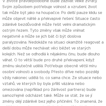
V životě pravděpodobně bude zažívat velké zvraty.
Svým způsobem potřebuje volnost a vzrušení, život
tak může být jako na houpačce. Po delší pauze klidu se
může objevit náhlé a překvapivé řešení. Situace často
zdánlivě bezdůvodně může řešit velmi dramatickým
ostrým řezem. Tyto změny však může vnímat
negativně a může se jich bát či být doslova
paralyzována. Nedokáže na situaci okamžitě reagovat a
delší dobu může nechávat věci běžet ve starých
kolejích. Než se odhodlá k nějakému činu, bude dlouho
váhat. O to větší bude pro druhé překvapení, když
změnu skutečně udělá. Potřebuje obecně větší míru
osobní volnosti a svobody. Přesto dříve nebo později
vždy nakonec udělá to, co sama chce. Ze situace nebo
vztahů, ve kterých by byla příliš vázána nebo
omezována (například pro žárlivost partnera) bude
samozřejmě odcházet také. Může se stát, že se jí
změny dějí zdánlivě bez jejího přičinění. To znamená, že