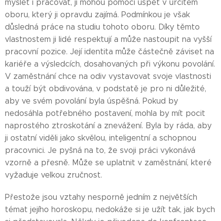
myslet i pracovat, jí mohou pomoci uspět v určitém
oboru, který ji opravdu zajímá. Podmínkou je však
důsledná práce na studiu tohoto oboru. Díky těmto
vlastnostem ji lidé respektují a může nastoupit na vyšší
pracovní pozice. Její identita může částečně záviset na
kariéře a výsledcích, dosahovaných při výkonu povolání.
V zaměstnání chce na odiv vystavovat svoje vlastnosti
a touží být obdivována, v podstatě je pro ni důležité,
aby ve svém povolání byla úspěšná. Pokud by
nedosáhla potřebného postavení, mohla by mít pocit
naprostého ztroskotání a znevážení. Byla by ráda, aby
ji ostatní viděli jako skvělou, inteligentní a schopnou
pracovnici. Je pyšná na to, že svoji práci vykonává
vzorně a přesně. Může se uplatnit v zaměstnání, které
vyžaduje velkou zručnost.
Přestože jsou vztahy nesporně jedním z největších
témat jejího horoskopu, nedokáže si je užít tak, jak bych