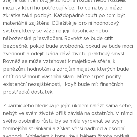
stejně tak i ten tvůj je schopna rozdat nebo rozdělit
mezi ty, kteří ho potřebují více. To co nabyla, může
zkrátka také pozbýt. Každopádně touží po tom být
materiálně zajištěna. Důležité je pro ni hodnotový
systém, který se váže na její filosofické nebo
náboženské přesvědčení. Rovněž se bude cítit
bezpečně, pokud bude svobodná, pokud se bude moci
zvednout a odejít. Ráda dává životu praktický smysl.
Rovněž se může vztahovat k majetkové sféře, k
penězům, hodnotám a zdrojům majetku, kterých bude
chtít dosáhnout vlastními silami. Může trpět pocity
existenční nezajištěnosti, i když bude mít finančních
prostředků dostatek.
Z karmického hlediska je jejím úkolem nalézt sama sebe,
nebýt ve svém životě příliš závislá na ostatních. V rámci
svého osobního růstu by se měla vyrovnat se svými
temnějšími stránkami a získat větší nadhled a osobní
svobodu. Vzhledem k tomu, že ji během života potkají