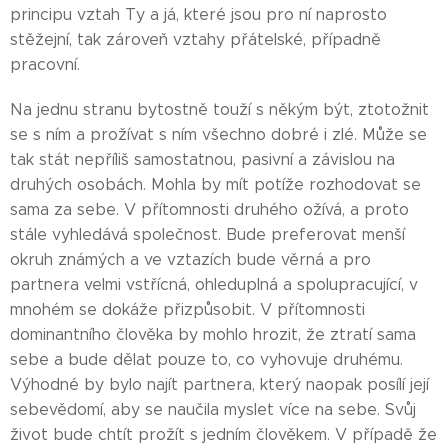
principu vztah Ty a já, které jsou pro ní naprosto
stěžejní, tak zároveň vztahy přátelské, případně
pracovní.
Na jednu stranu bytostně touží s někým být, ztotožnit
se s ním a prožívat s ním všechno dobré i zlé. Může se
tak stát nepříliš samostatnou, pasivní a závislou na
druhých osobách. Mohla by mít potíže rozhodovat se
sama za sebe. V přítomnosti druhého ožívá, a proto
stále vyhledává společnost. Bude preferovat menší
okruh známých a ve vztazích bude věrná a pro
partnera velmi vstřícná, ohleduplná a spolupracující, v
mnohém se dokáže přizpůsobit. V přítomnosti
dominantního člověka by mohlo hrozit, že ztratí sama
sebe a bude dělat pouze to, co vyhovuje druhému.
Výhodné by bylo najít partnera, který naopak posílí její
sebevědomí, aby se naučila myslet více na sebe. Svůj
život bude chtít prožít s jedním člověkem. V případě že