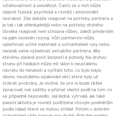
vztahovačnost a sebelítost. Často se u nich může
objevit fyzická, psychická a rovněž i emocionální
nezralost. Zda dokáže reagovat na potřeby partnera a
je tak i tak ohleduplnější nebo na potřeby druhého
člověka reagovat není schopna vůbec, záleží především
na jejím osobním rozvoji. Vůči partnerovi může
uplatňovat určité mateřské a ochranitelské rysy nebo
naopak sama vyžadovat pečujícího partnera, díky
kterému získává pocit bezpečí a pohody. Na druhou
stranu při hádkách může mít sklon k neustálému
návratu do minulosti a vyčítání toho, co bylo kdysi
dávno, neustálému opakování věcí, které byly už
stokrát probrány. Je možné, že pro ni bude těžké
zpracovat své zážitky a přiznat vlastní podíl na tom, co
se případně nepovedlo. Její klidná, vytrvalá, ale také
pasivní aktivita je rovněž podřízena citovým podmětům
podle nálad, které se mohou střídat. Potom v dobrém
rozpoložení ráda pracuje pro druhé. Bohužel snadno