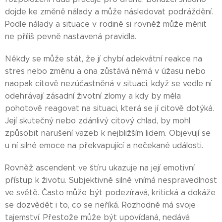
dojde ke změně nálady a může následovat podráždění.
Podle nálady a situace v rodině si rovněž může měnit
ne příliš pevně nastavená pravidla.
Někdy se může stát, že jí chybí adekvátní reakce na
stres nebo změnu a ona zůstává němá v úžasu nebo
naopak citově nezúčastněná v situaci, když se vedle ní
odehrávají zásadní životní zlomy a kdy by měla
pohotově reagovat na situaci, která se jí citově dotýká.
Její skutečný nebo zdánlivý citový chlad, by mohl
způsobit narušení vazeb k nejbližším lidem. Objevují se
u ní silné emoce na překvapující a nečekané události.
Rovněž ascendent ve štíru ukazuje na její emotivní
přístup k životu. Subjektivně silně vnímá nespravedlnost
ve světě. Často může být podezíravá, kritická a dokáže
se dozvědět i to, co se neříká. Rozhodně má svoje
tajemství. Přestože může být upovídaná, nedává