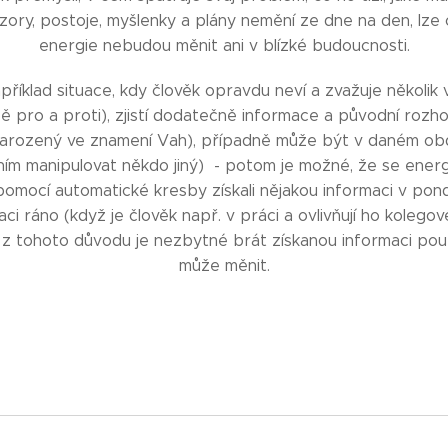
názory, postoje, myšlenky a plány nemění ze dne na den, lz
energie nebudou měnit ani v blízké budoucnosti.
apříklad situace, kdy člověk opravdu neví a zvažuje několik 
bě pro a proti), zjistí dodatečně informace a původní rozho
arozený ve znamení Vah), případně může být v daném ob
ním manipulovat někdo jiný) - potom je možné, že se energ
omocí automatické kresby získali nějakou informaci v ponděl
aci ráno (když je člověk např. v práci a ovlivňují ho kolegov
z tohoto důvodu je nezbytné brát získanou informaci pouze
může měnit.