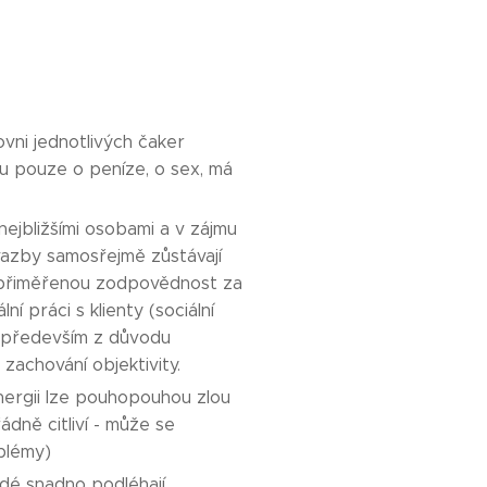
rovni jednotlivých čaker
u pouze o peníze, o sex, má
nejbližšími osobami a v zájmu
 vazby samosřejmě zůstávají
 nepřiměřenou zodpovědnost za
í práci s klienty (sociální
to především z důvodu
zachování objektivity.
 energii lze pouhopouhou zlou
ádně citliví - může se
oblémy)
idé snadno podléhají