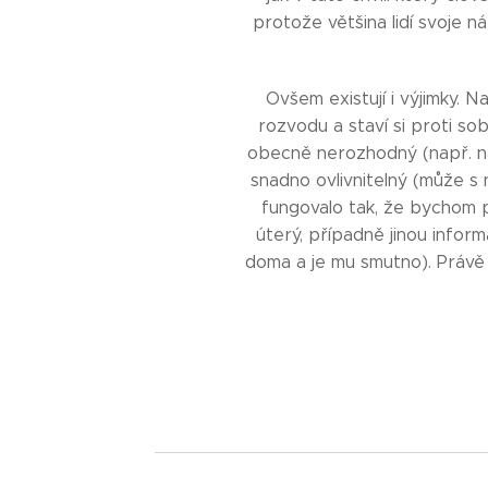
protože většina lidí svoje 
Ovšem existují i výjimky. N
rozvodu a staví si proti so
obecně nerozhodný (např. n
snadno ovlivnitelný (může s 
fungovalo tak, že bychom p
úterý, případně jinou inform
doma a je mu smutno). Právě 