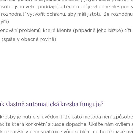
osob - jsou velmi poddajní, u těchto lidí je vhodné alespoň
zhodnutí vytvořit ochranu, aby měli jistotu, že rozhodnutí
ným)
nování problémů, které klienta (případně jeho blízké) tíží
a (spíše v obecné rovině)
omatická kresba funguje?
é kresby je nutné si uvědomit, že tato metoda není způso
t, jak ta která konkrétní situace dopadne. Ukáže nám ovšem 
věk přemýšlí, v čem spatřuje svůj problém, co ho tíží, jaké