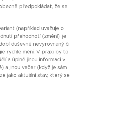
e obecně předpokládat, že se
variant (například uvažuje o
dnutí přehodnotí (změní), je
dobí duševně nevyrovnaný či
ie rychle mění. V praxi by to
í a úplně jinou informaci v
é) a jinou večer (když je sám
 jako aktuální stav, který se