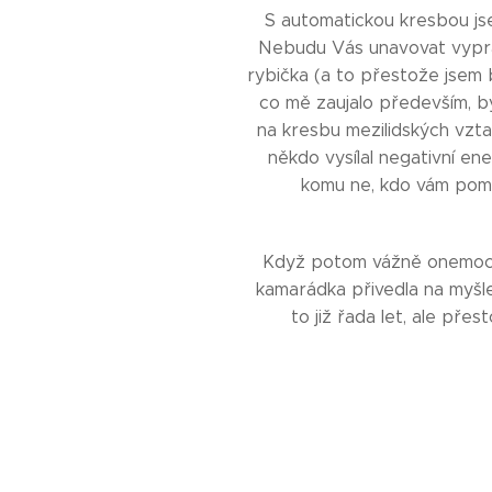
S automatickou kresbou jse
Nebudu Vás unavovat vypráv
rybička (a to přestože jsem 
co mě zaujalo především, by
na kresbu mezilidských vztah
někdo vysílal negativní ener
komu ne, kdo vám pomáh
Když potom vážně onemocně
kamarádka přivedla na myšl
to již řada let, ale přes