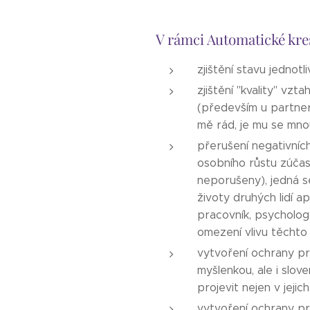
V rámci Automatické kre
zjištění stavu jednotl
zjištění "kvality" vzt
(především u partner
mě rád, je mu se mnou
přerušení negativních
osobního růstu zúčast
neporušeny), jedná s
životy druhých lidí ap
pracovník, psycholog,
omezení vlivu těchto 
vytvoření ochrany pro
myšlenkou, ale i slove
projevit nejen v jeji
vytvoření ochrany pro