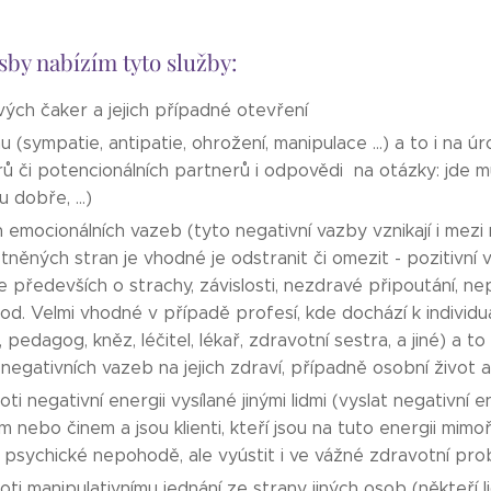
sby nabízím tyto služby:
ivých čaker a jejich případné otevření
ahu (sympatie, antipatie, ohrožení, manipulace ...) a to i na ú
ů či potencionálních partnerů i odpovědi na otázky: jde m
 dobře, ...)
 emocionálních vazeb (tyto negativní vazby vznikají i mezi 
něných stran je vhodné je odstranit či omezit - pozitivní
e předevších o strachy, závislosti, nezdravé připoutání,
od. Velmi vhodné v případě profesí, kde dochází k individuáln
 pedagog, kněz, léčitel, lékař, zdravotní sestra, a jiné) a 
negativních vazeb na jejich zdraví, případně osobní život a 
ti negativní energii vysílané jinými lidmi (vyslat negativní
m nebo činem a jsou klienti, kteří jsou na tuto energii mimoř
ch psychické nepohodě, ale vyústit i ve vážné zdravotní pr
ti manipulativnímu jednání ze strany jiných osob (někteří l