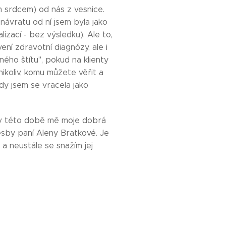
m srdcem) od nás z vesnice.
ávratu od ní jsem byla jako
zací - bez výsledku). Ale to,
ní zdravotní diagnózy, ale i
ného štítu", pokud na klienty
 nikoliv, komu můžete věřit a
dy jsem se vracela jako
 v této době mě moje dobrá
sby paní Aleny Bratkové. Je
ý a neustále se snažím jej