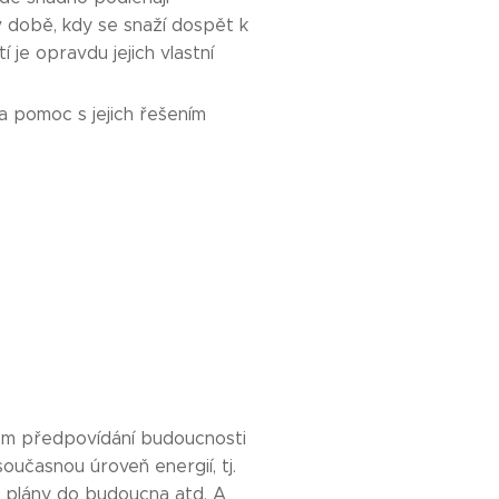
 v době, kdy se snaží dospět k
 je opravdu jejich vlastní
 a pomoc s jejich řešením
bem předpovídání budoucnosti
současnou úroveň energií, tj.
 má plány do budoucna atd. A