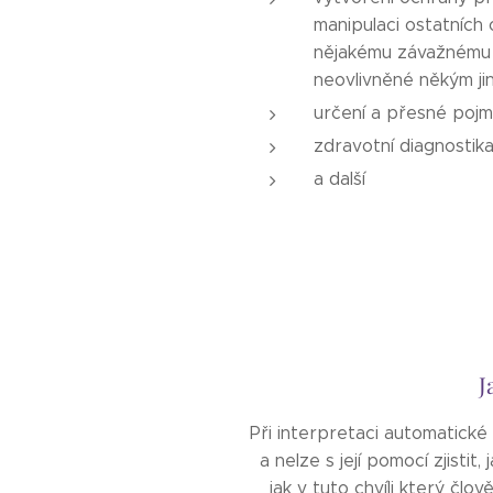
manipulaci ostatních 
nějakému závažnému ro
neovlivněné někým ji
určení a přesné pojme
zdravotní diagnostik
a další
Jak vlastně aut
Při interpretaci automatick
a nelze s její pomocí zjisti
jak v tuto chvíli který člo