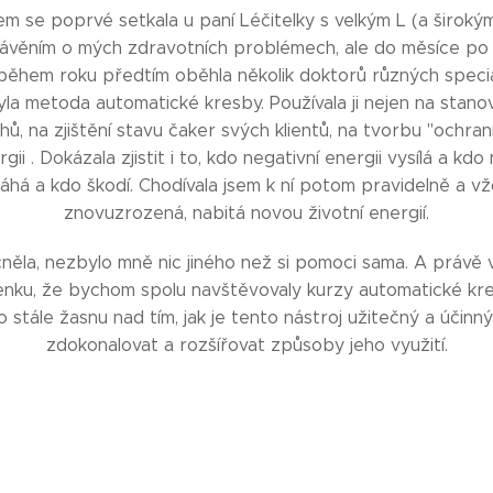
m se poprvé setkala u paní Léčitelky s velkým L (a široký
ěním o mých zdravotních problémech, ale do měsíce po n
během roku předtím oběhla několik doktorů různých speciali
la metoda automatické kresby. Používala ji nejen na stanove
ů, na zjištění stavu čaker svých klientů, na tvorbu "ochran
gii . Dokázala zjistit i to, kdo negativní energii vysílá a kdo
á a kdo škodí. Chodívala jsem k ní potom pravidelně a vž
znovuzrozená, nabitá novou životní energií.
la, nezbylo mně nic jiného než si pomoci sama. A právě
enku, že bychom spolu navštěvovaly kurzy automatické kre
to stále žasnu nad tím, jak je tento nástroj užitečný a účinn
zdokonalovat a rozšířovat způsoby jeho využití.