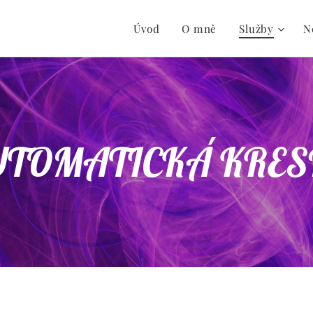
Úvod
O mně
Služby
N
TOMATICKÁ KRE